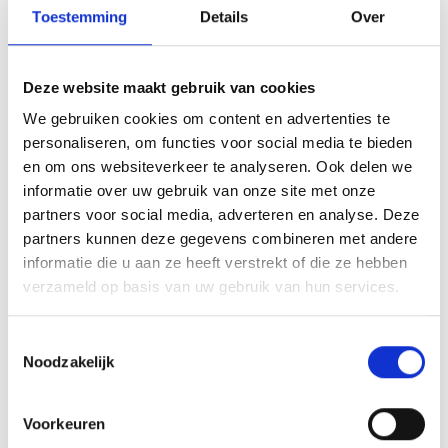
Toestemming
Details
Over
gesprek draait niet om het verleden of het
schuldgevoel, maar om het opnieuw
verbinden van de ouders in het belang van
Deze website maakt gebruik van cookies
hun kinderen.
We gebruiken cookies om content en advertenties te
personaliseren, om functies voor social media te bieden
en om ons websiteverkeer te analyseren. Ook delen we
De uitdaging en het succes
informatie over uw gebruik van onze site met onze
partners voor social media, adverteren en analyse. Deze
Een van de grootste uitdagingen binnen dit
partners kunnen deze gegevens combineren met andere
werk is het doorbreken van de vicieuze
informatie die u aan ze heeft verstrekt of die ze hebben
verzameld op basis van uw gebruik van hun services.
cirkel waarin ouders vast kunnen komen te
zitten. Veel ouders hebben moeite om hun
Toestemmingsselectie
eigen gedrag los te koppelen van pijn of
Noodzakelijk
teleurstelling uit het verleden. Hier komt de
gezinsvertegenwoordiger in actie: door
Voorkeuren
ouders in hun kracht te zetten, kunnen ze