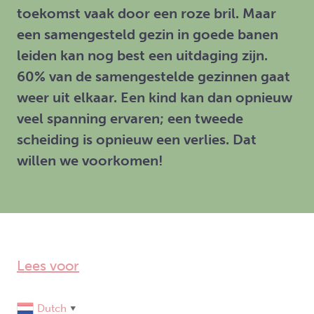
toekomst vaak door een roze bril. Maar
een samengesteld gezin in goede banen
leiden kan nog best een uitdaging zijn.
60% van de samengestelde gezinnen gaat
weer uit elkaar. Een kind kan dan opnieuw
veel spanning ervaren; een tweede
scheiding is opnieuw een verlies. Dat
willen we voorkomen!
Lees voor
Dutch
▼