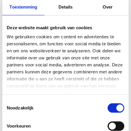
Toestemming
Details
Over
‘Dit jaar hebben wij vanuit het
Kenniscentrum onderzoek gedaan naar
hoe je nieuwe partners in samengestelde
Deze website maakt gebruik van cookies
gezinnen op een preventieve manier kan
We gebruiken cookies om content en advertenties te
informeren en bewust kan maken van de
personaliseren, om functies voor social media te bieden
en om ons websiteverkeer te analyseren. Ook delen we
uitdagingen in een nieuwe relatie. Het
informatie over uw gebruik van onze site met onze
resultaat hiervan is een gesprekswaaier
partners voor social media, adverteren en analyse. Deze
voor nieuwe partners in samengestelde
partners kunnen deze gegevens combineren met andere
gezinnen. In de gesprekswaaier vind je
informatie die u aan ze heeft verstrekt of die ze hebben
verzameld op basis van uw gebruik van hun services.
informatie en opdrachten die je samen als
nieuwe partners kunt doen. Wij hopen dat
Toestemmingsselectie
nieuwe partners de opdrachten met plezier
Noodzakelijk
samen uitwerken en zo goede afspraken
met elkaar maken over allerlei thema’s
Voorkeuren