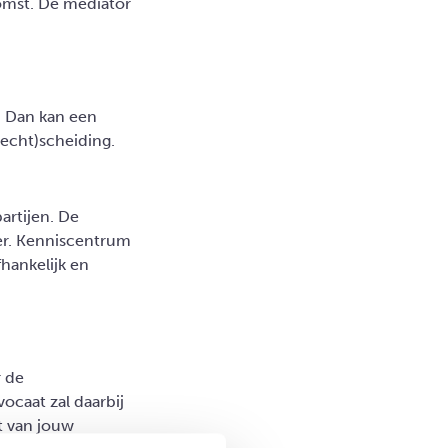
mst. De mediator
? Dan kan een
(echt)scheiding.
.
artijen. De
ter. Kenniscentrum
hankelijk en
r de
ocaat zal daarbij
t van jouw