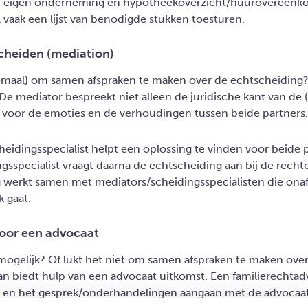
n eigen onderneming en hypotheekoverzicht/huurovereenko
 vaak een lijst van benodigde stukken toesturen.
cheiden (mediation)
lemaal) om samen afspraken te maken over de echtscheiding
De mediator bespreekt niet alleen de juridische kant van de 
g voor de emoties en de verhoudingen tussen beide partners
eidingsspecialist helpt een oplossing te vinden voor beide p
gsspecialist vraagt daarna de echtscheiding aan bij de rech
 werkt samen met mediators/scheidingsspecialisten die onaf
k gaat.
 voor een advocaat
 mogelijk? Of lukt het niet om samen afspraken te maken ove
n biedt hulp van een advocaat uitkomst. Een familierechtadv
 en het gesprek/onderhandelingen aangaan met de advocaa