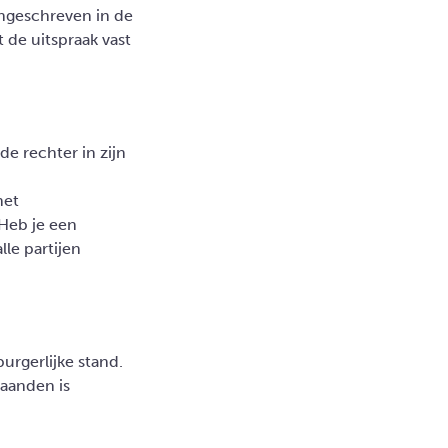
ingeschreven in de
 de uitspraak vast
e rechter in zijn
het
 Heb je een
le partijen
burgerlijke stand.
maanden is