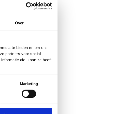
e gespecialiseerd
Over
 kunnen wachten,
er het niet lukt
orziening' bij de
 duur van de
 media te bieden en om ons
ze partners voor social
nformatie die u aan ze heeft
Marketing