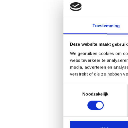
(ex-)partner. Ken
zijn op het gebied
Stap 4: Neem ti
Toestemming
Als je wilt schei
zoals de omgang me
Deze website maakt gebruik
om deze zaken onde
rechter aanvragen.
We gebruiken cookies om cont
scheidingsproced
websiteverkeer te analyseren
media, adverteren en analys
verstrekt of die ze hebben v
Hoe zorg ik 
Toestemmingsselectie
Wie krijgt bi
Noodzakelijk
Wie krijgt bi
Heb ik recht 