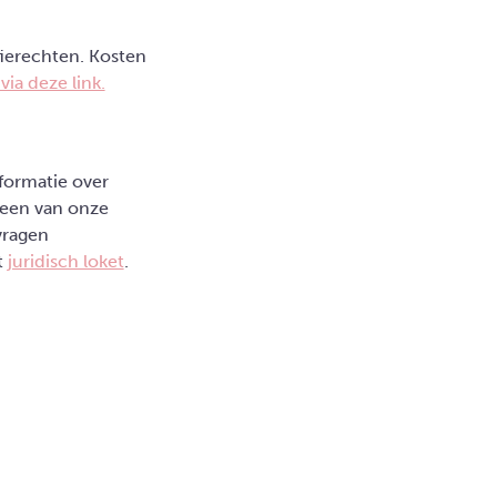
fierechten. Kosten
via deze link.
formatie over
 een van onze
vragen
t
juridisch loket
.