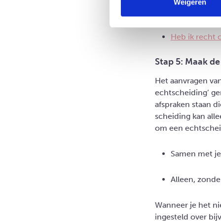
Weigeren
Wie krijgt bi
Heb ik recht 
Stap 5: Maak de 
Het aanvragen van
echtscheiding’ ge
afspraken staan d
scheiding kan all
om een echtscheid
Samen met je
Alleen, zonder
Wanneer je het ni
ingesteld over bi