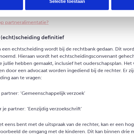
Selectie toestaan
j echtscheiding de huurwoning?
op partneralimentatie?
(echt)scheiding definitief
 een echtscheiding wordt bij de rechtbank gedaan. Dit word
noemd. Hieraan wordt het echtscheidingsconvenant gehecht
ie jullie hebben gemaakt, inclusief het ouderschapsplan. He
een door een advocaat worden ingediend bij de rechter. Er z
ing aan te vragen:
 partner: ‘Gemeenschappelijk verzoek’
 je partner: ‘Eenzijdig verzoekschrift’
et eens bent met de uitspraak van de rechter, kan er een h
jvoorbeeld de omgang met de kinderen. Dit kan binnen drie m