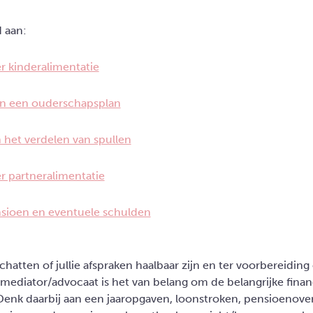
d aan:
r kinderalimentatie
n een ouderschapsplan
het verdelen van spullen
r partneralimentatie
nsioen en eventuele schulden
atten of jullie afspraken haalbaar zijn en ter voorbereiding o
mediator/advocaat is het van belang om de belangrijke financ
 Denk daarbij aan een jaaropgaven, loonstroken, pensioenover