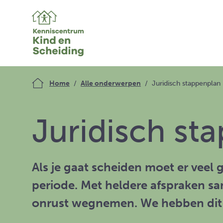
Home
Alle onderwerpen
Juridisch stappenplan
Juridisch st
Als je gaat scheiden moet er veel 
periode. Met heldere afspraken sa
onrust wegnemen. We hebben dit in