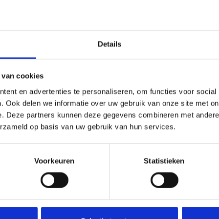
niscentrum Kind en Scheiding werkt samen met advocaten di
 van familierecht.
jdelijke maatregelen
Details
den, moeten er soms zaken geregeld worden die niet zo lang
t kinderen of wie van jullie in de woning kan blijven. Wanne
 van cookies
rling te regelen, kun je via een advocaat een 'voorlopige vo
 Dat is een tijdelijke maatregel die geldig is voor de verdere
ent en advertenties te personaliseren, om functies voor social
ure.
. Ook delen we informatie over uw gebruik van onze site met on
e. Deze partners kunnen deze gegevens combineren met andere i
erzameld op basis van uw gebruik van hun services.
voor een goede omgangsregeling?
j echtscheiding de koopwoning?
Voorkeuren
Statistieken
j echtscheiding de huurwoning?
op partneralimentatie?