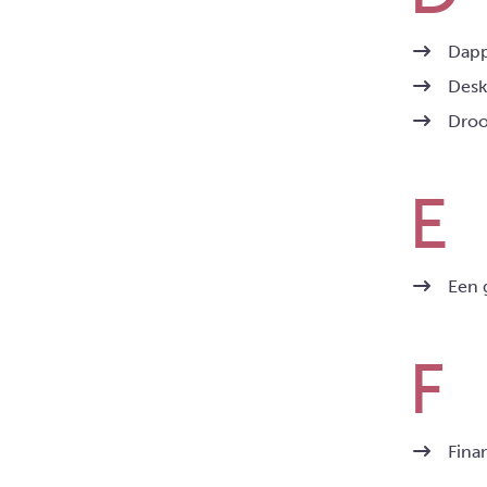
Dapp
Desk
Droo
Een 
Fina