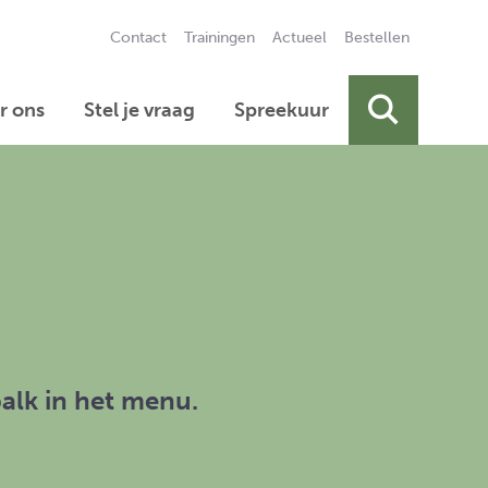
Contact
Trainingen
Actueel
Bestellen
Secundai
r ons
Stel je vraag
Spreekuur
Primair 
balk in het menu.