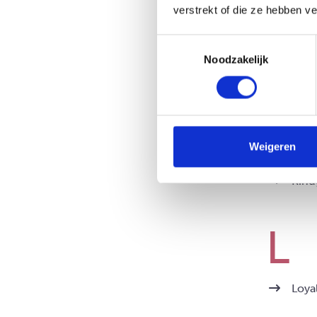
Jeug
verstrekt of die ze hebben v
Juri
Toestemmingsselectie
Noodzakelijk
Kind
Weigeren
Kind
Kind
Loya