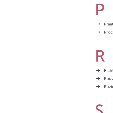
Praa
Proc
Rich
Rouw
Ruzi