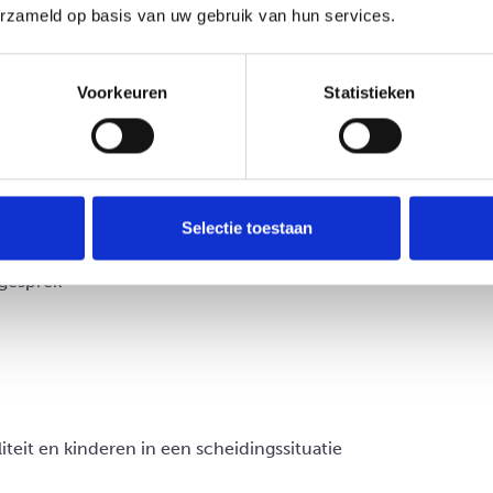
dbeschermingstafel
erzameld op basis van uw gebruik van hun services.
disch stappenplan
Voorkeuren
Statistieken
behartiger
Selectie toestaan
errechten in een scheidingssituatie
gesprek
liteit en kinderen in een scheidingssituatie