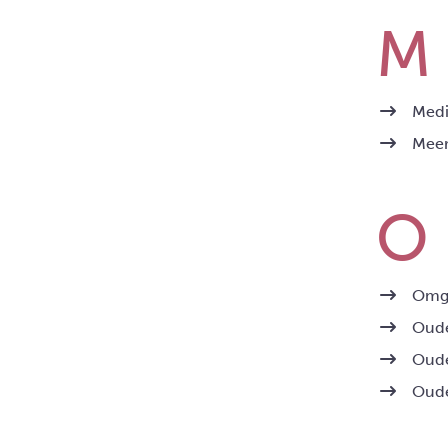
Medi
Meer
Omga
Oude
Oude
Oude