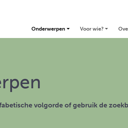
(current)
Onderwerpen
Voor wie?
Ove
erpen
lfabetische volgorde of gebruik de zoek