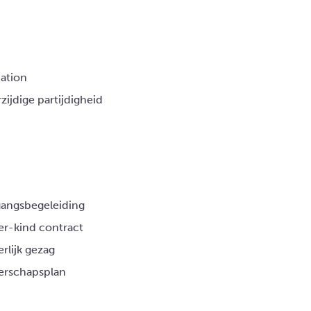
ation
zijdige partijdigheid
ngsbegeleiding
r-kind contract
rlijk gezag
rschapsplan