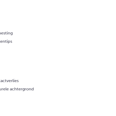
nesting
entips
actverlies
urele achtergrond