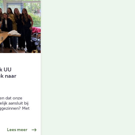
k UU
k naar
en dat onze
jk aansluit bij
ggezinnen? Met
van twee basisscholen
over: Studenten Pedagogiek UU presenteren onderzo
Lees meer