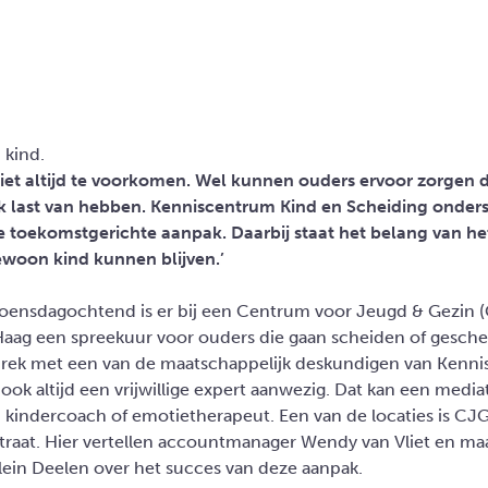
m kind.
niet altijd te voorkomen. Wel kunnen ouders ervoor zorgen 
jk last van hebben. Kenniscentrum Kind en Scheiding onder
 toekomstgerichte aanpak. Daarbij staat het belang van he
ewoon kind kunnen blijven.’
oensdagochtend is er bij een Centrum voor Jeugd & Gezin (
Haag een spreekuur voor ouders die gaan scheiden of geschei
prek met een van de maatschappelijk deskundigen van Kenn
 ook altijd een vrijwillige expert aanwezig. Dat kan een media
n kindercoach of emotietherapeut. Een van de locaties is CJ
traat. Hier vertellen accountmanager Wendy van Vliet en ma
ein Deelen over het succes van deze aanpak.