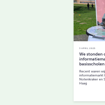
3 APRIL 2025
We stonden 
informatiema
basisscholen
Recent waren wij 
informatiemarkt b
Notenkraker en 
Haag