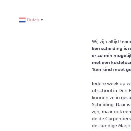
Dutch
▼
Wij zijn altijd tea
Een scheiding is 
er zo min mogeli
met een kosteloze
‘Een kind moet g
Iedere week op w
of school in Den 
kunnen ze in ges
Scheiding. Daar is
zijn, maar ook ee
de de Carpentiers
deskundige Marjol