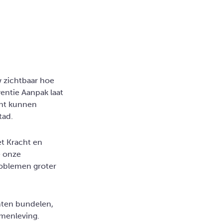
 zichtbaar hoe
entie Aanpak laat
cht kunnen
tad.
et Kracht en
e onze
roblemen groter
hten bundelen,
menleving.