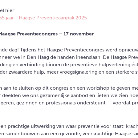
el hier:
 55 jaar - Haagse Preventieaanpak 2025
 Haagse Preventiecongres – 17 november
nde dag! Tijdens het Haagse Preventiecongres werd opnieuw
anneer we in Den Haag de handen ineenslaan. De Haagse Prev
king en verbinding binnen de preventieve hulpverlening é
der zwaardere hulp, meer vroegsignalering en een sterkere s
m aan te sluiten op dit congres en een workshop te geven m
 deelden we ons gezamenlijke aanbod en lieten we zien ho
geren, gezinnen en professionals ondersteunt — vóórdat p
en prachtige uitwerking van waar preventie voor staat: krac
n en samenbouwen aan een gezonde, veerkrachtige Haagse sa