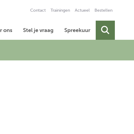
Contact
Trainingen
Actueel
Bestellen
Secundai
r ons
Stel je vraag
Spreekuur
Primair 