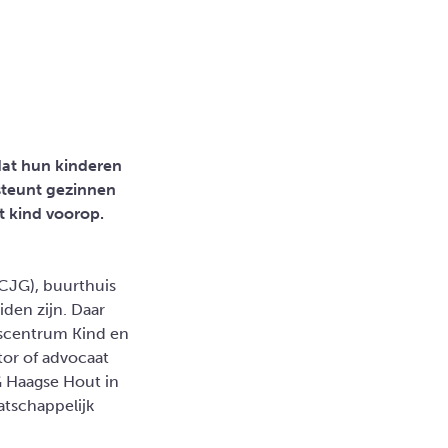
dat hun kinderen
steunt gezinnen
t kind voorop.
CJG), buurthuis
den zijn. Daar
iscentrum Kind en
tor of advocaat
G Haagse Hout in
atschappelijk