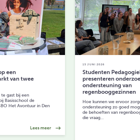
15 JUNI 2026
op een
Studenten Pedagogie
rkt van twee
presenteren onderzoe
ondersteuning van
regenbooggezinnen
te gast bij een
ij Basisschool de
Hoe kunnen we ervoor zorg
SBO Het Avontuur in Den
ondersteuning zo goed mogeli
de behoeften van regenboo
die vraag…
over: We stonden op een informatiemarkt 
Lees meer