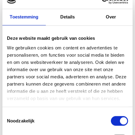
psycho-educatie;
beroepskrachten beter toe te rusten in
Toestemming
Details
Over
hun begeleiding van samengestelde
gezinnen;
Deze website maakt gebruik van cookies
onderwijsmodules en praktische tools
We gebruiken cookies om content en advertenties te
te ontwikkelen;
personaliseren, om functies voor social media te bieden
en om ons websiteverkeer te analyseren. Ook delen we
samen met gezinnen en
informatie over uw gebruik van onze site met onze
ervaringsdeskundigen te werken aan
partners voor social media, adverteren en analyse. Deze
partners kunnen deze gegevens combineren met andere
duurzame en toepasbare oplossingen.
informatie die u aan ze heeft verstrekt of die ze hebben
verzameld op basis van uw gebruik van hun services.
Samenwerking binnen het
consortium
Toestemmingsselectie
Noodzakelijk
Binnen het consortium werken