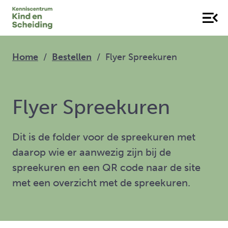
Home
Bestellen
Flyer Spreekuren
Flyer Spreekuren
Dit is de folder voor de spreekuren met
daarop wie er aanwezig zijn bij de
spreekuren en een QR code naar de site
met een overzicht met de spreekuren.