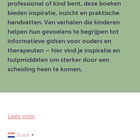
professional of kind bent, deze boeken
bieden inspiratie, inzicht en praktische
handvatten. Van verhalen die kinderen
helpen hun gevoelens te begrijpen tot
informatieve gidsen voor ouders en
therapeuten – hier vind je inspiratie en
hulpmiddelen om sterker door een
scheiding heen te komen.
Lees voor
Dutch
▼