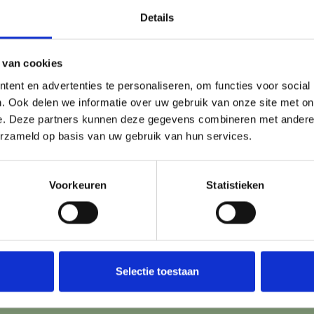
Details
 van cookies
d of dit jou kan helpen?
ent en advertenties te personaliseren, om functies voor social
. Ook delen we informatie over uw gebruik van onze site met on
 niet alleen voor. Wij denken graag met je mee over wat jou k
e. Deze partners kunnen deze gegevens combineren met andere i
nder je gegevens achter. We nemen binnen twee werkdagen 
erzameld op basis van uw gebruik van hun services.
Voorkeuren
Statistieken
Professioneel
Omgeving
Kind
Selectie toestaan