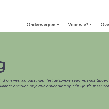
Onderwerpen
Voor wie?
Ove
g
rtijd om veel aanpassingen het uitspreken van verwachtinge
elkaar te checken of je qua opvoeding op één lijn zit, maar oo