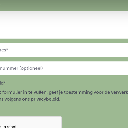
*
id*
t formulier in te vullen, geef je toestemming voor de verwerk
s volgens ons privacybeleid.