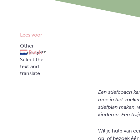
Lees voor
Dutch
▼
Een stiefcoach ka
mee in het zoeke
stiefplan maken, 
kinderen. Een traj
Wil je hulp van e
op, of bezoek één