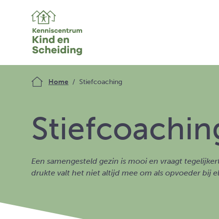
Home
Stiefcoaching
Stiefcoachin
Een samengesteld gezin is mooi en vraagt tegelijke
drukte valt het niet altijd mee om als opvoeder bij 