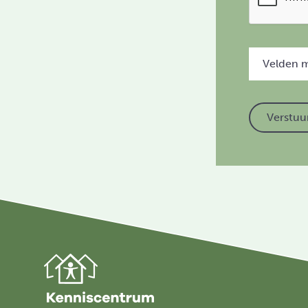
Velden me
Verstuu