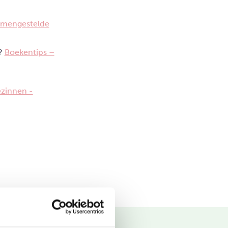
amengestelde
n?
Boekentips –
zinnen -