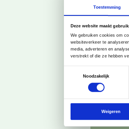
Toestemming
Deze website maakt gebruik
Benieuw
We gebruiken cookies om cont
websiteverkeer te analyseren
Je staat er
media, adverteren en analys
Laat hiero
verstrekt of die ze hebben v
je op.
Toestemmingsselectie
Noodzakelijk
Ik ben*:
Ouder
Weigeren