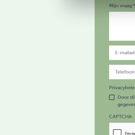
Mijn vraag:
Privacybele
Door di
gegeven
CAPTCHA