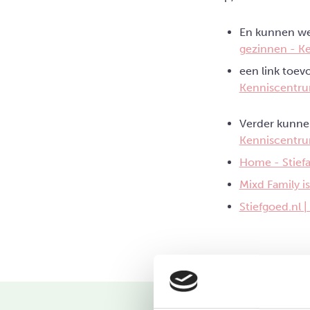
En kunnen we
gezinnen - K
een link toev
Kenniscentru
Verder kunne
Kenniscentru
Home - Stief
Mixd Family i
Stiefgoed.nl 