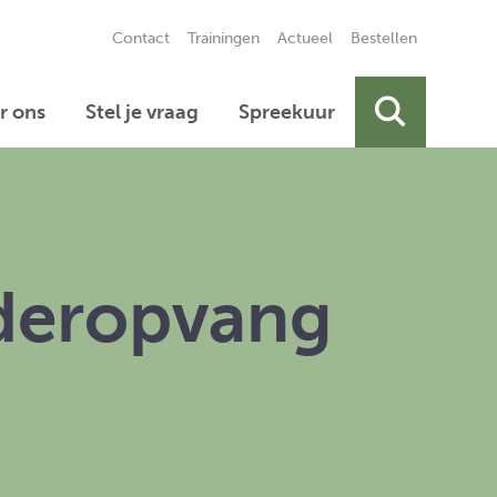
Contact
Trainingen
Actueel
Bestellen
Secundai
r ons
Stel je vraag
Spreekuur
Primair 
nderopvang