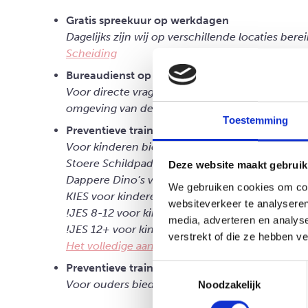
Gratis spreekuur op werkdagen
Dagelijks zijn wij op verschillende locaties ber
Scheiding
Bureaudienst op werkdagen van 09.00 – 17.00
Voor directe vragen, overleg of advies kan je
omgeving van de gescheiden gezinnen.
Toestemming
Preventieve trainingen voor kinderen
Voor kinderen bieden wij in een aantal gemeen
Stoere Schildpadden voor kinderen van 4 tot 6 
Deze website maakt gebruik
Dappere Dino’s voor kinderen van 6 tot 8 jaar
We gebruiken cookies om cont
KIES voor kinderen van 8 tot 12 jaar
websiteverkeer te analyseren
!JES 8-12 voor kinderen en ouders
media, adverteren en analys
!JES 12+ voor kinderen vanaf 12 jaar.
verstrekt of die ze hebben v
Het volledige aanbod staat op onze website.
Preventieve trainingen voor ouders en hun o
Toestemmingsselectie
Voor ouders bieden wij ScheidingsATLAS
Noodzakelijk