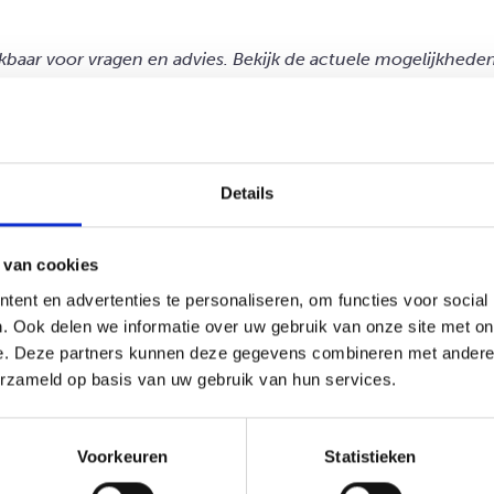
eikbaar voor vragen en advies. Bekijk de actuele mogelijkheden
 uur
 op werkdagen contact opnemen met onze bureaudienst. De bur
Details
ten preventieve trainingen aan:
jaar
 van cookies
ent en advertenties te personaliseren, om functies voor social
. Ook delen we informatie over uw gebruik van onze site met on
e. Deze partners kunnen deze gegevens combineren met andere i
erzameld op basis van uw gebruik van hun services.
mgeving
Voorkeuren
Statistieken