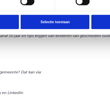
illende Scheidcafés aan.
het aanbod voor ouders en hun omgeving.
Selectie toestaan
naf 10 jaar en tips krijgen van kinderen van gescheiden oude
 gemeente? Dat kan via:
k en LinkedIn