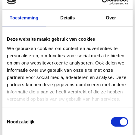
dit recht te waarborgen, ook in moeilijke
situaties. Het biedt ouders en kinderen de
Toestemming
Details
Over
kans om stap voor stap aan de nieuwe
situatie te wennen, in een veilige
Deze website maakt gebruik van cookies
omgeving.
We gebruiken cookies om content en advertenties te
personaliseren, om functies voor social media te bieden
Hoe werkt omgangsbegeleiding?
en om ons websiteverkeer te analyseren. Ook delen we
informatie over uw gebruik van onze site met onze
Omgangsbegeleiding wordt aangeboden
partners voor social media, adverteren en analyse. Deze
door getrainde vrijwilligers via BOR
partners kunnen deze gegevens combineren met andere
informatie die u aan ze heeft verstrekt of die ze hebben
Humanitas en door professionals binnen
verzameld op basis van uw gebruik van hun services.
jeugdhulporganisaties. De vrijwilliger of
professional begeleidt de
Toestemmingsselectie
contactmomenten tussen ouder en kind,
Noodzakelijk
wanneer het contact zonder hulp moeilijk