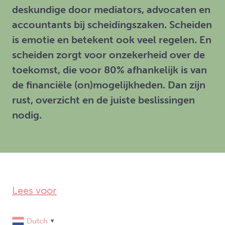
deskundige door mediators, advocaten en
accountants bij scheidingszaken. Scheiden
is emotie en betekent ook veel regelen. En
scheiden zorgt voor onzekerheid over de
toekomst, die voor 80% afhankelijk is van
de financiële (on)mogelijkheden. Dan zijn
rust, overzicht en de juiste beslissingen
nodig.
Lees voor
Dutch
▼