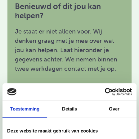
Benieuwd of dit jou kan
helpen?
Je staat er niet alleen voor. Wij
denken graag met je mee over wat
jou kan helpen. Laat hieronder je
gegevens achter. We nemen binnen
twee werkdagen contact met je op.
Toestemming
Details
Over
Deze website maakt gebruik van cookies
Ik ben*: