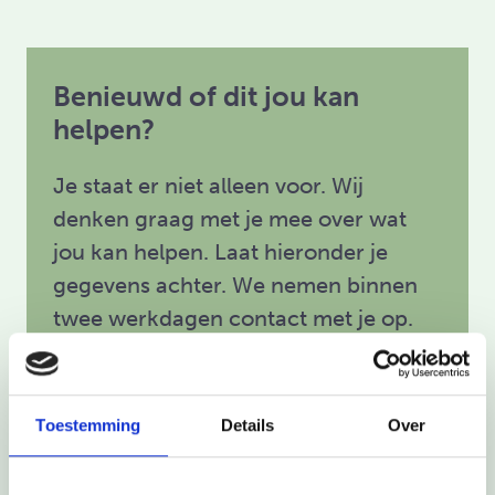
Benieuwd of dit jou kan
helpen?
Je staat er niet alleen voor. Wij
denken graag met je mee over wat
jou kan helpen. Laat hieronder je
gegevens achter. We nemen binnen
twee werkdagen contact met je op.
Toestemming
Details
Over