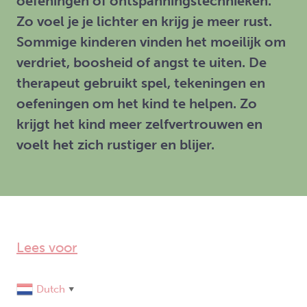
oefeningen of ontspanningstechnieken.
Zo voel je je lichter en krijg je meer rust.
Sommige kinderen vinden het moeilijk om
verdriet, boosheid of angst te uiten. De
therapeut gebruikt spel, tekeningen en
oefeningen om het kind te helpen. Zo
krijgt het kind meer zelfvertrouwen en
voelt het zich rustiger en blijer.
Lees voor
Dutch
▼