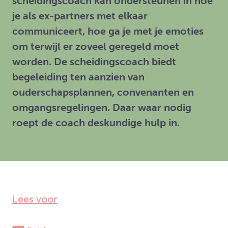
scheidingscoach kan ondersteunen in hoe
je als ex-partners met elkaar
communiceert, hoe ga je met je emoties
om terwijl er zoveel geregeld moet
worden. De scheidingscoach biedt
begeleiding ten aanzien van
ouderschapsplannen, convenanten en
omgangsregelingen. Daar waar nodig
roept de coach deskundige hulp in.
Lees voor