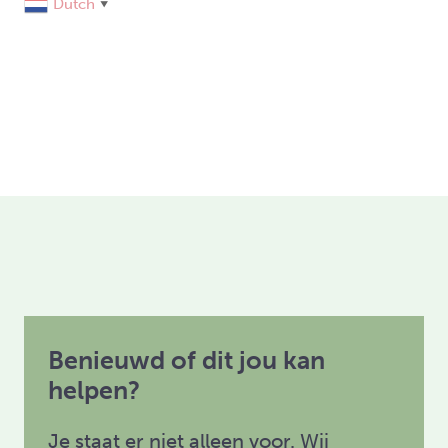
Dutch
▼
Benieuwd of dit jou kan
helpen?
Je staat er niet alleen voor. Wij