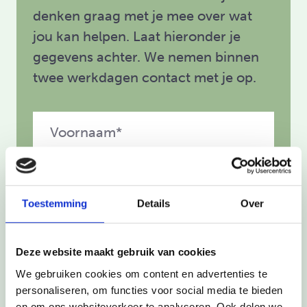
denken graag met je mee over wat
jou kan helpen. Laat hieronder je
gegevens achter. We nemen binnen
twee werkdagen contact met je op.
Toestemming
Details
Over
Ik ben*:
Deze website maakt gebruik van cookies
Ouder
Professioneel
We gebruiken cookies om content en advertenties te
Omgeving
Kind
personaliseren, om functies voor social media te bieden
en om ons websiteverkeer te analyseren. Ook delen we