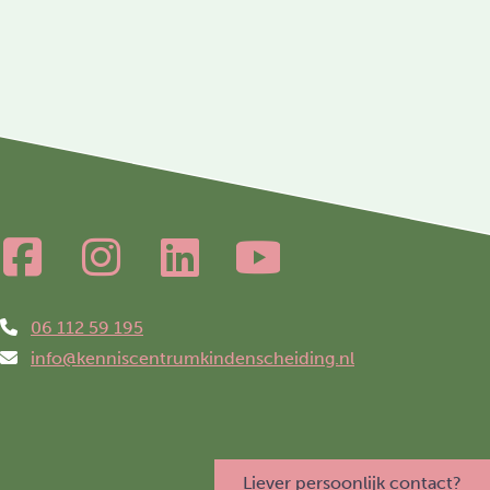
06 112 59 195
info@kenniscentrumkindenscheiding.nl
Liever persoonlijk contact?