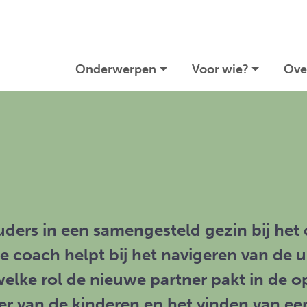
Onderwerpen
Voor wie?
Ove
ouders in een samengesteld gezin bij h
De coach helpt bij het navigeren van de
elke rol de nieuwe partner pakt in de 
r van de kinderen en het vinden van ee