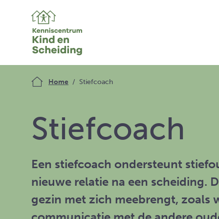
Home
Stiefcoach
Stiefcoach
Een stiefcoach ondersteunt stief
nieuwe relatie na een scheiding. 
gezin met zich meebrengt, zoals w
communicatie met de andere oude