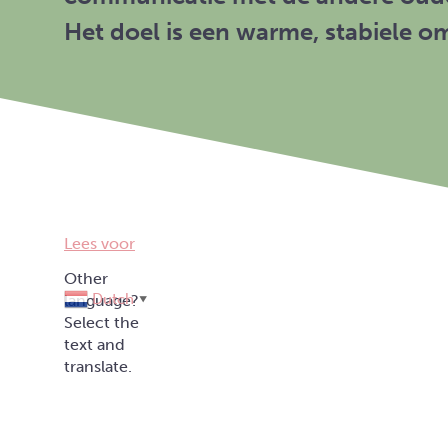
Het doel is een warme, stabiele o
Lees voor
Dutch
▼