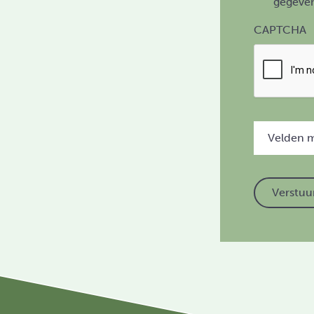
gegeven
CAPTCHA
Velden me
Verstuu