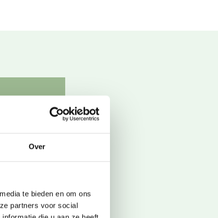
an helpen.
contact met
Over
 media te bieden en om ons
ze partners voor social
nformatie die u aan ze heeft