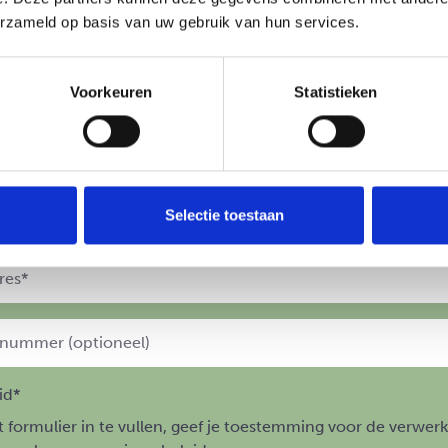
Professioneel
Omgeving
Kind
erzameld op basis van uw gebruik van hun services.
Voorkeuren
Statistieken
*
Selectie toestaan
id*
t formulier in te vullen, geef je toestemming voor de verwerk