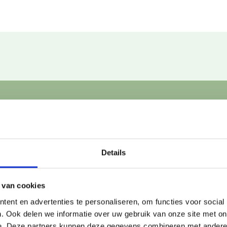
d of dit jou kan helpen?
 niet alleen voor. Wij denken graag met je mee over wat jou k
nder je gegevens achter. We nemen binnen twee werkdagen 
Details
 van cookies
ent en advertenties te personaliseren, om functies voor social
. Ook delen we informatie over uw gebruik van onze site met on
e. Deze partners kunnen deze gegevens combineren met andere i