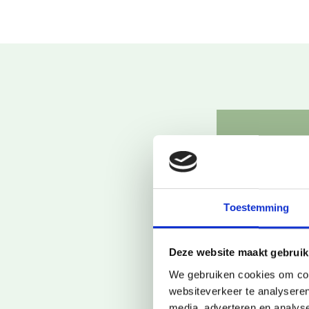
Benieuw
Je staat er
Laat hiero
Toestemming
je op.
Deze website maakt gebruik
We gebruiken cookies om cont
websiteverkeer te analyseren
Ik ben*:
media, adverteren en analys