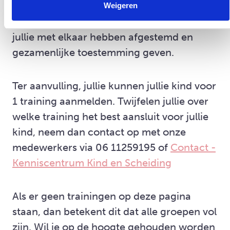
de gegevens in te vullen. Wij kunnen alleen
Weigeren
aanvragen in behandeling nemen, wanneer
jullie met elkaar hebben afgestemd en
gezamenlijke toestemming geven.
Ter aanvulling, jullie kunnen jullie kind voor
1 training aanmelden. Twijfelen jullie over
welke training het best aansluit voor jullie
kind, neem dan contact op met onze
medewerkers via 06 11259195 of
Contact -
Kenniscentrum Kind en Scheiding
Als er geen trainingen op deze pagina
staan, dan betekent dit dat alle groepen vol
zijn. Wil je op de hoogte gehouden worden