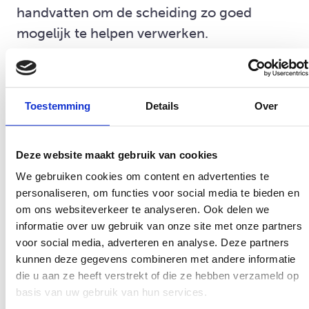
handvatten om de scheiding zo goed
mogelijk te helpen verwerken.
Doelgroep
Toestemming
Details
Over
Kinderen (8 - 12 jaar) en hun beide ouders
die een scheiding hebben meegemaakt.
Deze website maakt gebruik van cookies
Aanmelding vanuit beide ouders
We gebruiken cookies om content en advertenties te
personaliseren, om functies voor social media te bieden en
om ons websiteverkeer te analyseren. Ook delen we
Het is een mooie stap om je kind(eren) aan
informatie over uw gebruik van onze site met onze partners
te melden voor de kindtraining. Daarmee
voor social media, adverteren en analyse. Deze partners
kan(kunnen) jouw kind(eren) de scheiding
kunnen deze gegevens combineren met andere informatie
een plek geven en hun ervaringen met
die u aan ze heeft verstrekt of die ze hebben verzameld op
basis van uw gebruik van hun services.
andere kinderen van gescheiden ouders