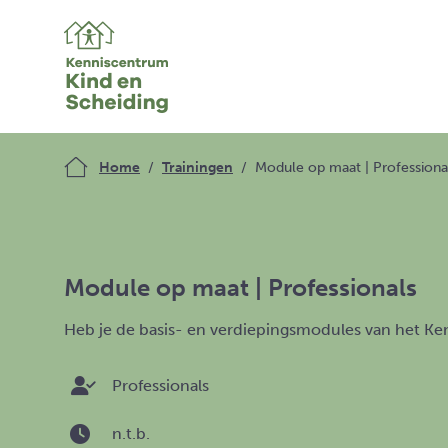
Home
Trainingen
Module op maat | Professiona
Module op maat | Professionals
Heb je de basis- en verdiepingsmodules van het Ken
Professionals
n.t.b.