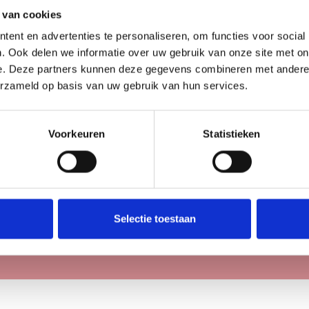
id*
 van cookies
t formulier in te vullen, geef je toestemming voor de verwerk
ent en advertenties te personaliseren, om functies voor social
s volgens ons privacybeleid.
. Ook delen we informatie over uw gebruik van onze site met on
e. Deze partners kunnen deze gegevens combineren met andere i
erzameld op basis van uw gebruik van hun services.
Voorkeuren
Statistieken
t een asterisk zijn verplicht in te vullen velden.
Selectie toestaan
en