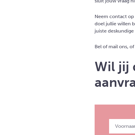
sluit jouw vraag n
Neem contact op m
doel jullie wille
juiste deskundige
Bel of mail ons, o
Wil ji
aanvr