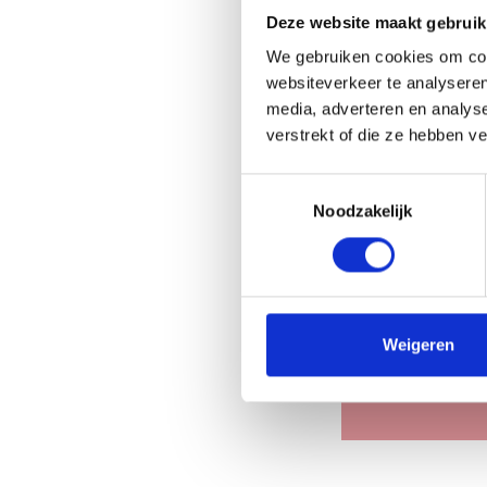
Privacybele
Deze website maakt gebruik
Door di
We gebruiken cookies om cont
gegeven
websiteverkeer te analyseren
media, adverteren en analys
CAPTCHA
verstrekt of die ze hebben v
Toestemmingsselectie
Noodzakelijk
Velden me
Weigeren
Verstur