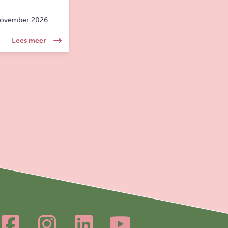
november 2026
bij scheiding
over: Verdiepingsmodule | Scheiden in beeld | Profes
Lees meer