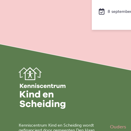
8 septembe
Kenniscentrum Kind en Scheiding wordt
Ouders
gefinancierd door gemeenten Den Haag,