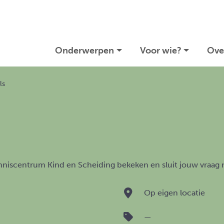
Onderwerpen
Voor wie?
Ove
ls
niscentrum Kind en Scheiding bekeken en sluit jouw vraag n
Op eigen locatie
—