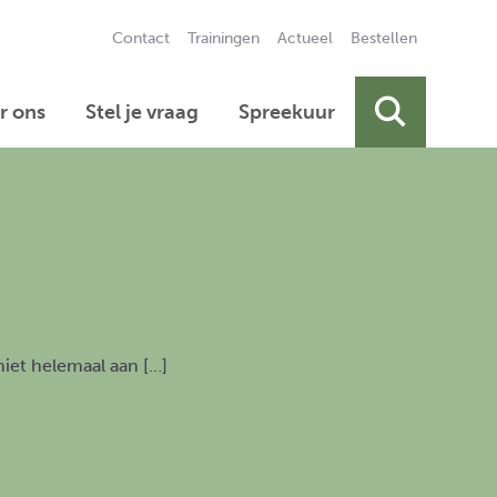
Contact
Trainingen
Actueel
Bestellen
Secundai
r ons
Stel je vraag
Spreekuur
Primair 
iet helemaal aan […]