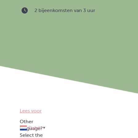
2 bijeenkomsten van 3 uur
Lees voor
Dutch
▼