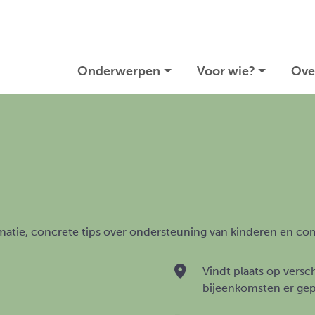
Onderwerpen
Voor wie?
Ove
matie, concrete tips over ondersteuning van kinderen en c
Vindt plaats op versc
bijeenkomsten er gep