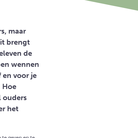
rs, maar
it brengt
eleven de
lpen wennen
 en voor je
? Hoe
l ouders
er het
 te geven en te