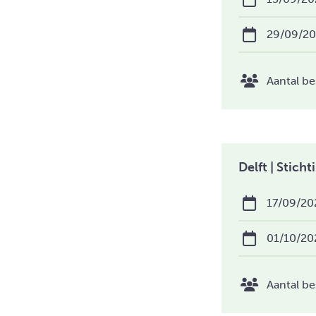
29/09/2
Aantal be
Delft | Stic
17/09/20
01/10/20
Aantal be