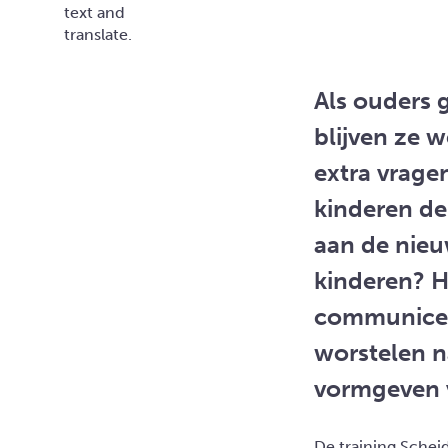
Als ouders g
blijven ze 
extra vrage
kinderen de
aan de nieuw
kinderen? H
communiceer
worstelen n
vormgeven 
De training Schei