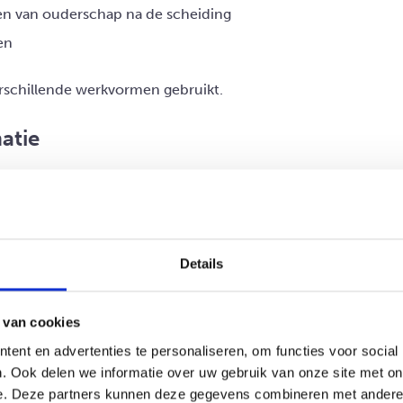
n van ouderschap na de scheiding
en
rschillende werkvormen gebruikt.
atie
 twee bijeenkomsten van drie uur en wordt gegeven door twe
h los van de ex-partner aan.
boek ScheidingsATLAS te lezen. Je kunt dit boek online kopen
omst. Het boek is ook te leen in de meeste bibliotheken.
Details
 van cookies
ent en advertenties te personaliseren, om functies voor social
. Ook delen we informatie over uw gebruik van onze site met on
e. Deze partners kunnen deze gegevens combineren met andere i