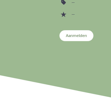
—
—
Aanmelden