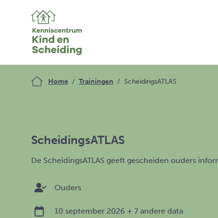
Home
Trainingen
ScheidingsATLAS
ScheidingsATLAS
De ScheidingsATLAS geeft gescheiden ouders infor
Ouders
10 september 2026
+ 7 andere data