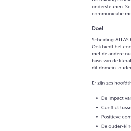
ondersteunen. Sch
communicatie met
Doel
ScheidingsATLAS h
Ook biedt het co
met de andere oud
basis van de lite
dit domein: ouder
Er zijn zes hoofdt
De impact va
Conflict tuss
Positieve co
De ouder-kind