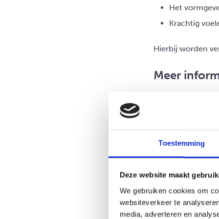
Het vormgeve
Krachtig voel
Hierbij worden ve
Meer inform
De training bevat
Ouders melden zic
Wij adviseren het 
tijdens de bijeenk
Toestemming
Deze website maakt gebruik
We gebruiken cookies om cont
websiteverkeer te analyseren
media, adverteren en analys