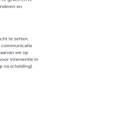
inderen en
cht te zetten.
en communicatie
 waarvan we op
oor interventie in
p na scheiding).