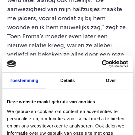
aanwezigheid van mijn halfzusjes maakte
me jaloers, vooral omdat zij bij hem
woonde en ik hem nauwelijks zag,” zegt ze.
Toen Emma’s moeder even later een
nieuwe relatie kreeg, waren ze allebei
verliefd en bekeken ze alles door een roze
bril. “Ze besloten snel samen te gaan
wonen, misschien iets te snel,” zegt Emma.
“Iedereen was zoekende naar zijn plekje,
Toestemming
Details
Over
mijn moeders nieuwe partner had ook 2
kinderen uit een vorig huwelijk. We werden
Deze website maakt gebruik van cookies
opnieuw geconfronteerd met de scheiding
We gebruiken cookies om content en advertenties te
omdat we onszelf weer moesten
personaliseren, om functies voor social media te bieden
aanpassen naar een nieuwe situatie. Het
en om ons websiteverkeer te analyseren. Ook delen we
informatie over uw gebruik van onze site met onze