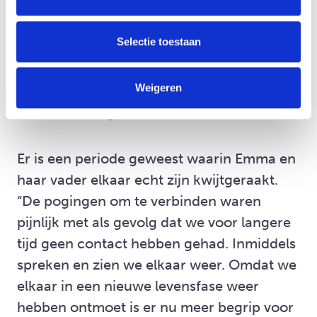
uiteindelijk werd onze band heel
waardevol. Hij was er op de momenten dat
Selectie toestaan
ik een vaderfiguur nodig had. Zodra je
ouder bent, realiseer je je hoeveel impact
Weigeren
deze momenten kunnen hebben en dat
ben ik enorm gaan waarderen,” vertelt ze.
Er is een periode geweest waarin Emma en
haar vader elkaar echt zijn kwijtgeraakt.
“De pogingen om te verbinden waren
pijnlijk met als gevolg dat we voor langere
tijd geen contact hebben gehad. Inmiddels
spreken en zien we elkaar weer. Omdat we
elkaar in een nieuwe levensfase weer
hebben ontmoet is er nu meer begrip voor