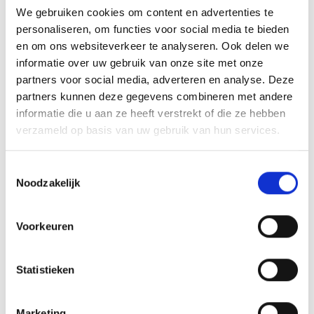
doen in verschillende situaties.
We gebruiken cookies om content en advertenties te
personaliseren, om functies voor social media te bieden
Voorbeelden en ervaringen
en om ons websiteverkeer te analyseren. Ook delen we
informatie over uw gebruik van onze site met onze
Eline deelt enkele voorbeelden van de
partners voor social media, adverteren en analyse. Deze
partners kunnen deze gegevens combineren met andere
impact die de trainingen hebben. "Een
informatie die u aan ze heeft verstrekt of die ze hebben
veelvoorkomende situatie die we met de
verzameld op basis van uw gebruik van hun services.
kinderen in de groep bespreken, is het
afscheid nemen bij wisselmomenten tussen
Toestemmingsselectie
Noodzakelijk
ouders. Kinderen vinden dit vaak moeilijk
en kunnen boos of verdrietig reageren. We
Voorkeuren
leren hen dat alle gevoelens die zij hebben
goed zijn en hoe zij het beste met de
situatie om kunnen gaan door het volgen
Statistieken
van de stappen probleem oplossen. Zoals
bijvoorbeeld het meenemen van een foto
Marketing