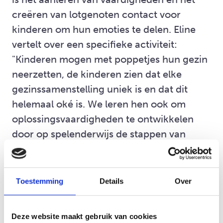
creëren van lotgenoten contact voor
kinderen om hun emoties te delen. Eline
vertelt over een specifieke activiteit:
"Kinderen mogen met poppetjes hun gezin
neerzetten, de kinderen zien dat elke
gezinssamenstelling uniek is en dat dit
helemaal oké is. We leren hen ook om
oplossingsvaardigheden te ontwikkelen
door op spelenderwijs de stappen van
probleem oplossen te doorlopen. Hierin
een onderscheid te maken tussen
problemen die je wel op kunt lossen en
Toestemming
Details
Over
problemen die je als kind niet op kan
lossen en te bespreken wat ze kunnen
Deze website maakt gebruik van cookies