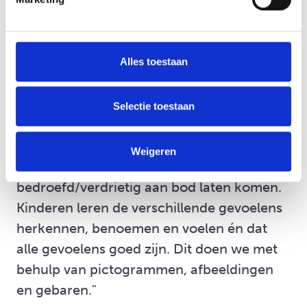
van hun ouder naar het andere huis. Dit
biedt hen troost en helpt bij het accepteren
van hun nieuwe situatie."
Alles toestaan
Daarnaast worden kinderen geholpen bij
Selectie toestaan
het begrijpen van emoties. "We doen
spelletjes waarin we de verschillende
Weigeren
basisemoties, bang, boos, blij en
bedroefd/verdrietig aan bod laten komen.
Kinderen leren de verschillende gevoelens
herkennen, benoemen en voelen én dat
alle gevoelens goed zijn. Dit doen we met
behulp van pictogrammen, afbeeldingen
en gebaren."